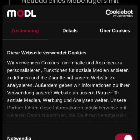
Neubau eines Möbellagers mit
LKW-Garage und direkter
Plattenabnahme vom LKW ins
Plattenlager
Zustimmung
Details
Über Cookies
Diese Webseite verwendet Cookies
Wir verwenden Cookies, um Inhalte und Anzeigen zu
personalisieren, Funktionen für soziale Medien anbieten
zu können und die Zugriffe auf unsere Website zu
analysieren. Außerdem geben wir Informationen zu Ihrer
2009
Verwendung unserer Website an unsere Partner für
soziale Medien, Werbung und Analysen weiter. Unsere
Partner führen diese Informationen möglicherweise mit
Neubau der Lackierräume,
weiteren Daten zusammen, die Sie ihnen bereitgestellt
des Lacklagers und der
haben oder die sie im Rahmen Ihrer Nutzung der Dienste
Trockenräume
gesammelt haben.
Einwilligungsauswahl
Notwendig