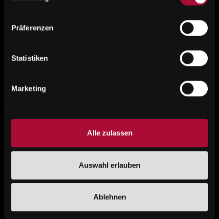
Präferenzen
Statistiken
2003
Marketing
Erweiterung der
Planungsabteilung, sowie
Alle zulassen
Produktion und Möbelbau für
Architekten und Privatkunden
Auswahl erlauben
Ablehnen