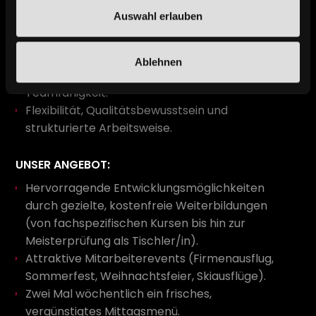
Tischlereitechniker oder eine vergleichbare
Auswahl erlauben
handwerkliche Qualifikation.
Erste Berufserfahrung bzw. Werkstatt oder
Montageerfahrung von Vorteil.
Ablehnen
Selbstständige Arbeitsweise sowie
Teamfähigkeit.
Flexibilität, Qualitätsbewusstsein und
strukturierte Arbeitsweise.
UNSER ANGEBOT:
Hervorragende Entwicklungsmöglichkeiten
durch gezielte, kostenfreie Weiterbildungen
(von fachspezifischen Kursen bis hin zur
Meisterprüfung als Tischler/in).
Attraktive Mitarbeiterevents (Firmenausflug,
Sommerfest, Weihnachtsfeier, Skiausflüge).
Zwei Mal wöchentlich ein frisches,
vergünstigtes Mittagsmenü.