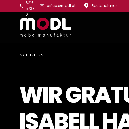
6216
office@modl.at
Routenplaner
5733
0
AKTUELLES
WIR GRAT
ISABELL H