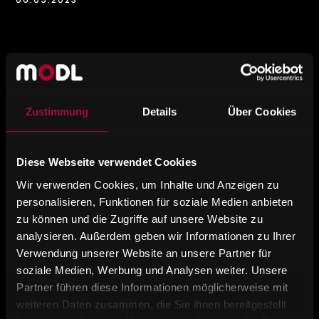
WIR GRATULIEREN
ADRIAN WALTERS
Zustimmung
Details
Über Cookies
ZUM POSITIVEN
LEHRABSCHLUSS!
Diese Webseite verwendet Cookies
Wir verwenden Cookies, um Inhalte und Anzeigen zu
personalisieren, Funktionen für soziale Medien anbieten
Die Geschäftsführung und das
zu können und die Zugriffe auf unsere Website zu
gesamte Team gratuliert dem
analysieren. Außerdem geben wir Informationen zu Ihrer
Kollegen Adrian Walters zur
Verwendung unserer Website an unsere Partner für
bestandenen Gesellenprüfung
soziale Medien, Werbung und Analysen weiter. Unsere
zum Tischlereitechniker. Mit
Partner führen diese Informationen möglicherweise mit
seinem Sideboard konnte er
weiteren Daten zusammen, die Sie ihnen bereitgestellt
einen GUTEN ERFOLG erreichen.