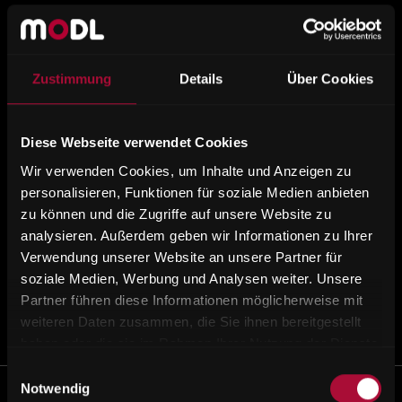
ALLES GUTE JOSEF
Zustimmung
Details
Über Cookies
GERSTL!
Diese Webseite verwendet Cookies
Die Geschäftsführung wünscht im
Wir verwenden Cookies, um Inhalte und Anzeigen zu
Namen der Firma Modl und der
personalisieren, Funktionen für soziale Medien anbieten
gesamten Belegschaft alles Gute
zu können und die Zugriffe auf unsere Website zu
für die Pensionierung und bedankt
analysieren. Außerdem geben wir Informationen zu Ihrer
sich für 13 Jahre Treue und
Verwendung unserer Website an unsere Partner für
Zusammenarbeit!
soziale Medien, Werbung und Analysen weiter. Unsere
Partner führen diese Informationen möglicherweise mit
weiteren Daten zusammen, die Sie ihnen bereitgestellt
haben oder die sie im Rahmen Ihrer Nutzung der Dienste
gesammelt haben.
Einwilligungsauswahl
Notwendig